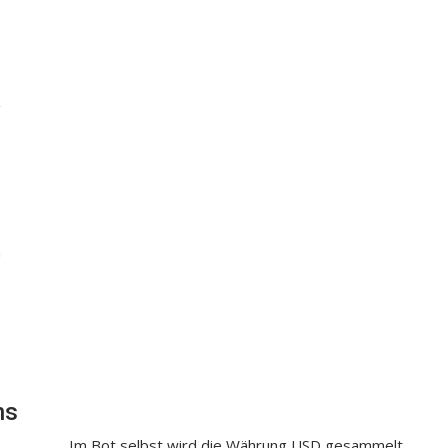
g
n
ns
Im Bot selbst wird die Währung USD gesammelt