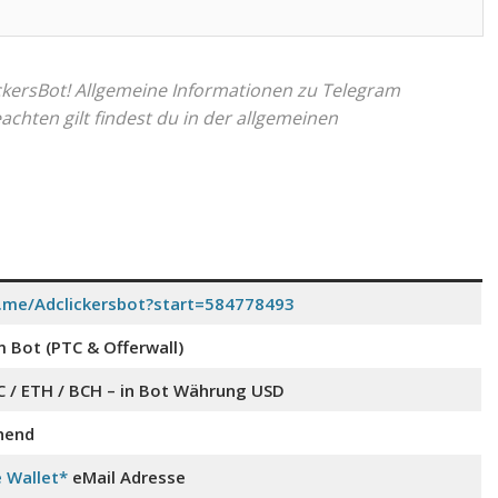
ickersBot! Allgemeine Informationen zu Telegram
eachten gilt findest du in der allgemeinen
t.me/Adclickersbot?start=584778493
 Bot (PTC & Offerwall)
C / ETH / BCH – in Bot Währung USD
hend
 Wallet*
eMail Adresse