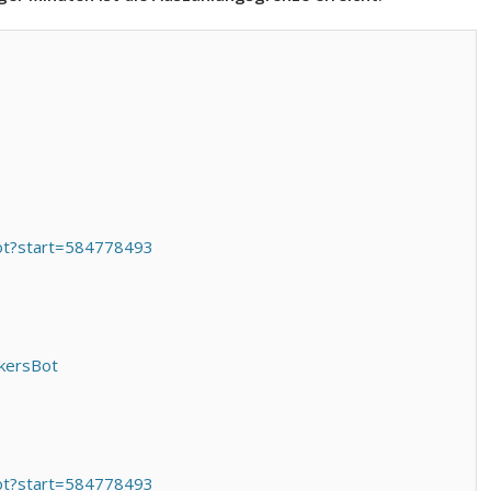
sbot?start=584778493
ckersBot
sbot?start=584778493