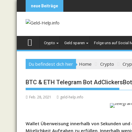
Skip
neue Beiträge
to
content
Crypto
Geld sparen
Folge uns auf Social 
Du befindest dich hier
Home
Crypto
Cryp
BTC & ETH Telegram Bot AdClickersBot
Feb. 28, 2021
geld-help.info
Wallet Überweisung innerhalb von Sekunden und 
Möglichkeit Aufgaben zu erfüllen. Innerhalb weni