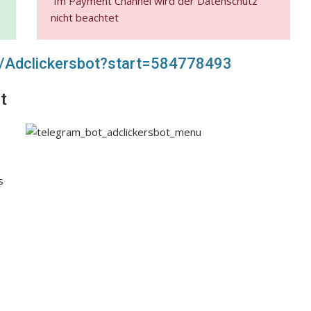
Im Payment Channel wird der Datenschutz
nicht beachtet
me/Adclickersbot?start=584778493
t
s